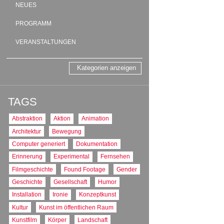
NEUES
PROGRAMM
VERANSTALTUNGEN
Kategorien anzeigen
TAGS
Abstraktion
Aktion
Animation
Architektur
Bewegung
Computer generiert
Dokumentation
Erinnerung
Experimental
Fernsehen
Filmgeschichte
Found Footage
Gender
Geschichte
Gesellschaft
Humor
Installation
Ironie
Konzeptkunst
Kultur
Kunst im öffentlichen Raum
Kunstfilm
Körper
Landschaft