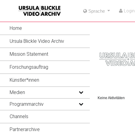
go
go
go
Login
Sprache
to
to
to
navigation
main
footer
content
Home
Ursula Blickle Video Archiv
Mission Statement
Forschungsauftrag
Künstler*innen
Medien
Keine Aktivitäten
Programmarchiv
Channels
Partnerarchive