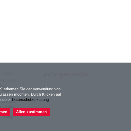
LINKS
Institution
Team
en" stimmen Sie der Verwendung von
Archiv
ulassen möchten. Durch Klicken auf
Bibliothek
unserer
Datenschutzerklärung
.
Facebook
YouTube
Flickr
mmen
Allen zustimmen
Sitemap