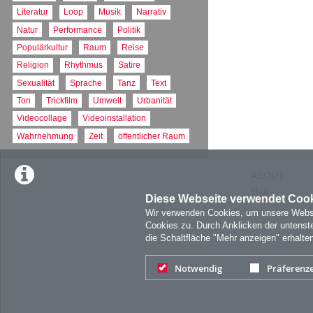
Literatur
Loop
Musik
Narrativ
Natur
Performance
Politik
Populärkultur
Raum
Reise
Religion
Rhythmus
Satire
Sexualität
Sprache
Tanz
Text
Ton
Trickfilm
Umwelt
Urbanität
Videocollage
Videoinstallation
Wahrnehmung
Zeit
öffentlicher Raum
ABOUT
Mail
Diese Webseite verwendet Coo
Wir verwenden Cookies, um unsere Websit
Cookies zu. Durch Anklicken der untens
die Schaltfläche "Mehr anzeigen" erhalte
Notwendig
Präferenz