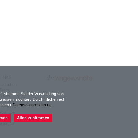
LINKS
Institution
Team
en" stimmen Sie der Verwendung von
Archiv
ulassen möchten. Durch Klicken auf
Bibliothek
unserer
Datenschutzerklärung
.
Facebook
YouTube
Flickr
mmen
Allen zustimmen
Sitemap