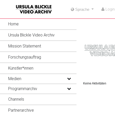
go
go
go
Login
Sprache
to
to
to
navigation
main
footer
content
Home
Ursula Blickle Video Archiv
Mission Statement
Forschungsauftrag
Künstler*innen
Medien
Keine Aktivitäten
Programmarchiv
Channels
Partnerarchive