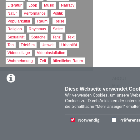
Literatur
Loop
Musik
Narrativ
Natur
Performance
Politik
Populärkultur
Raum
Reise
Religion
Rhythmus
Satire
Sexualität
Sprache
Tanz
Text
Ton
Trickfilm
Umwelt
Urbanität
Videocollage
Videoinstallation
Wahrnehmung
Zeit
öffentlicher Raum
ABOUT
Mail
Diese Webseite verwendet Coo
Wir verwenden Cookies, um unsere Websit
Cookies zu. Durch Anklicken der untens
die Schaltfläche "Mehr anzeigen" erhalte
Notwendig
Präferenz