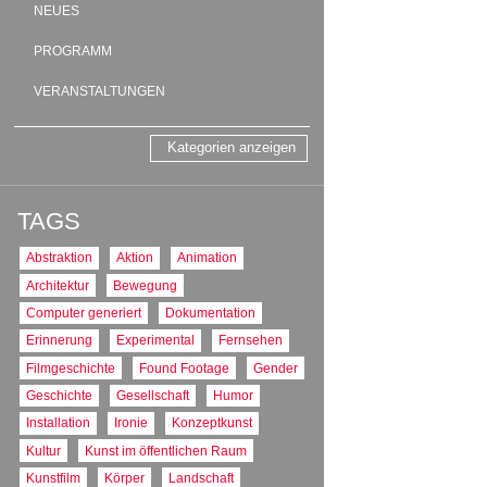
NEUES
PROGRAMM
VERANSTALTUNGEN
Kategorien anzeigen
TAGS
Abstraktion
Aktion
Animation
Architektur
Bewegung
Computer generiert
Dokumentation
Erinnerung
Experimental
Fernsehen
Filmgeschichte
Found Footage
Gender
Geschichte
Gesellschaft
Humor
Installation
Ironie
Konzeptkunst
Kultur
Kunst im öffentlichen Raum
Kunstfilm
Körper
Landschaft