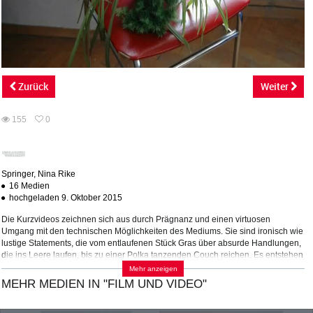
abs
Zurück
Weiter
155
0
0
155
favorites
views
Springer, Nina Rike
16 Medien
hochgeladen 9. Oktober 2015
Die Kurzvideos zeichnen sich aus durch Prägnanz und einen virtuosen
Umgang mit den technischen Möglichkeiten des Mediums. Sie sind ironisch wie
lustige Statements, die vom entlaufenen Stück Gras über absurde Handlungen,
die ins Leere laufen, bis zu einer Polka tanzenden Couch reichen. Es entstehen
stark komponierte, bewegte Bilder, die in animierten Alltagsgegenständen und
Mehr anzeigen
Interaktionen übersetzte individuelle Befindlichkeiten visualisieren.
MEHR MEDIEN IN "FILM UND VIDEO"
(Quelle:
http://www.kunsthallewien.at/cgi-bin/event/event.pl?
id=2043;lang=de;back...
)