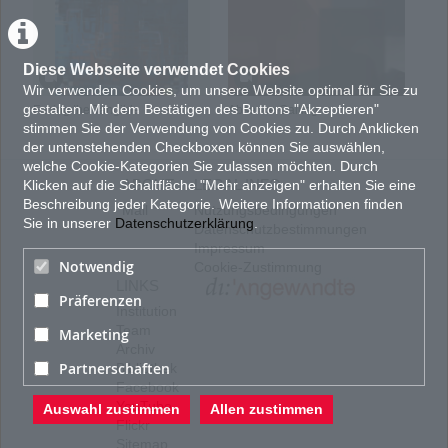
-/-
Diese Webseite verwendet Cookies
Wir verwenden Cookies, um unsere Website optimal für Sie zu
The short videos that make up the six-part work
Trickadell
are characterized by
gestalten. Mit dem Bestätigen des Buttons "Akzeptieren"
Facing the Tangible
Absence Calling
Time
their conciseness and a virtuoso handling of the medium’s technical
stimmen Sie der Verwendung von Cookies zu. Durch Anklicken
possibilities. They are ironic and humorous statements, ranging from a runaway
der untenstehenden Checkboxen können Sie auswählen,
piece of grass to absurd actions that lead nowhere and even a couch dancing a
welche Cookie-Kategorien Sie zulassen möchten. Durch
polka. The result is a series of carefully composed moving images that visualize
ABOUT
LEGAL INFO
individual states of mind translated into animated everyday objects and
Klicken auf die Schaltfläche "Mehr anzeigen" erhalten Sie eine
interactions.
Beschreibung jeder Kategorie. Weitere Informationen finden
Mail
Nutzungsbedingungen
Sie in unserer
Datenschutzerklärung
.
Source:
https://kunsthallewien.at/
Datenschutzbestimmungen
Impressum
KATEGORIEN:
TAGS:
FILM UND VIDEO
Animation
Trickfilm
Notwendig
Cookie-Zustimmung
LINKS
PRODUKTIONSLAND
Präferenzen
Institution
AT : Österreich
Team
Marketing
PRODUKTIONSJAHR
Archiv
Partnerschaften
Bibliothek
2006
TON
Facebook
YouTube
Auswahl zustimmen
Allen zustimmen
mit Ton
Flickr
FORMAT
Sitemap