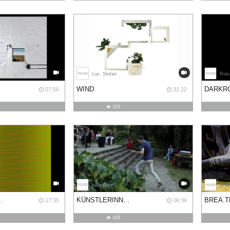
Lux, Stefan
Roisz
WIND
DARKR
07:00
31:22
103
paraflows
Eckh
 NOGADA
KÜNSTLERINNEN PORTRAITS: CHRISTIAN FALSNAES
BREA.T
17:35
06:36
163