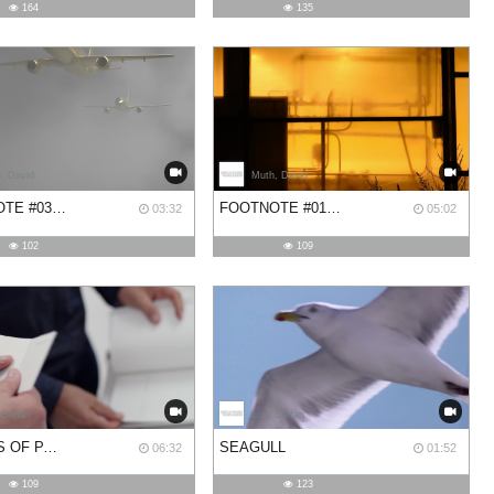
164
135
, David
Muth, David
FOOTNOTE #03: GOLD & CLOUDS
FOOTNOTE #01: SIPILÄNMÄKI
03:32
05:02
102
109
 Stefan
Lux, Stefan
SOUNDS OF PAPER
SEAGULL
06:32
01:52
109
123