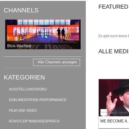
FEATURED
CHANNELS
Es gibt noch keine
Blick-Wechsel
ALLE MED
Alle Channels anzeigen
KATEGORIEN
AUSSTELLUNGSDOKU
DOKUMENTATION PERFORMANCE
FILM UND VIDEO
Boyraz, Songül
01:44
12:34
02:44
04:01
WE BECO
KÜNSTLER*INNENGESPRÄCH
duration
duration
duration
duration