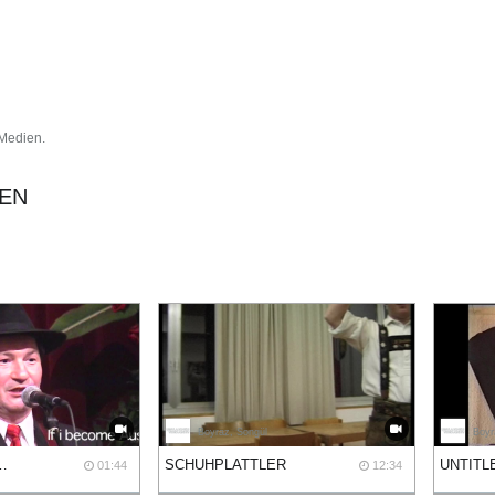
 Medien.
IEN
Boyraz, Songül
Boyr
ME AUSTRIAN
SCHUHPLATTLER
01:44
12:34