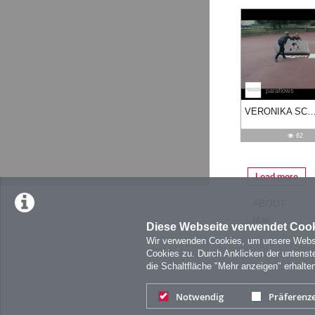
views
views
views
views
paraflows
07:20
06:37
04:24
04:34
VERONIKA SCHUBERT: FRAGEN SIE SICH D
duration
duration
duration
duration
62
62
48
45
48
views
views
views
views
Load more
ABOUT
Mail
Diese Webseite verwendet Coo
Wir verwenden Cookies, um unsere Websit
Cookies zu. Durch Anklicken der untens
die Schaltfläche "Mehr anzeigen" erhalte
Notwendig
Präferenz