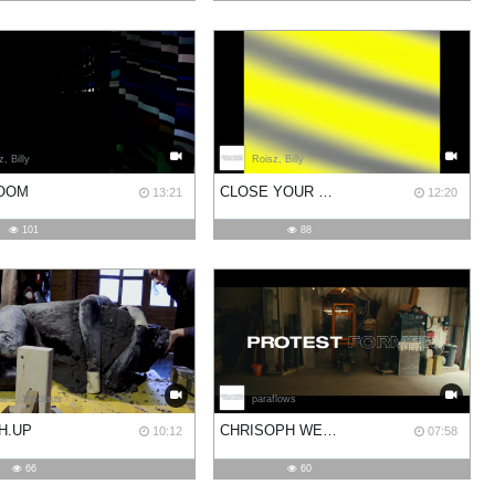
, Billy
Roisz, Billy
OOM
CLOSE YOUR EYES
13:21
12:20
101
88
ard, Nikolaus
paraflows
H.UP
CHRISOPH WEBER: SCHADE, DASS BETON NICHT BRENNT
10:12
07:58
66
60