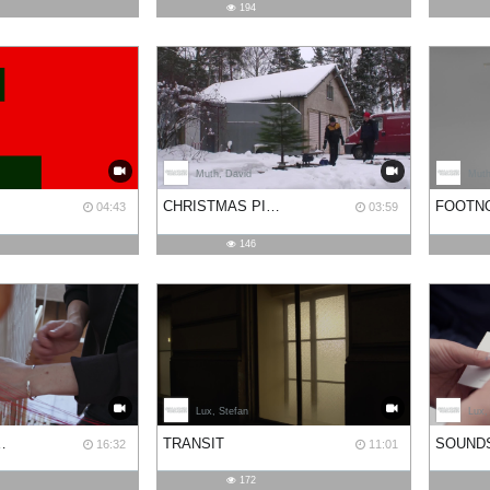
194
Muth, David
Muth
CHRISTMAS PIECE
04:43
03:59
146
Lux, Stefan
Lux,
 & WOOD
TRANSIT
16:32
11:01
172