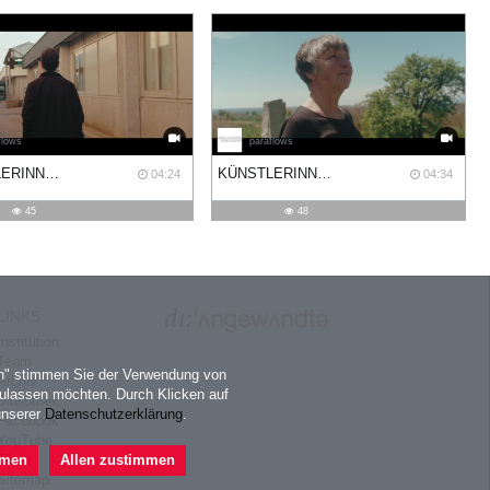
flows
paraflows
KÜNSTLERINNEN PORTRAITS: ANDREAS FOGARASI
KÜNSTLERINNEN PORTRAITS: ULRIKE TRUGER
04:24
04:34
45
48
LINKS
Institution
Team
en" stimmen Sie der Verwendung von
Archiv
ulassen möchten. Durch Klicken auf
Bibliothek
unserer
Datenschutzerklärung
.
Facebook
YouTube
mmen
Allen zustimmen
Flickr
Sitemap