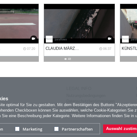
paraflows
para
AS AUCH?
CLAUDIA MÄRZENDORFER: STILL OF THE NIGHT
07:20
06:37
48
LEGAL INFO
Nutzungsbedingungen
kies
Datenschutzbestimmungen
e optimal für Sie zu gestalten. Mit dem Bestätigen des Buttons "Akzeptier
Impressum
tehenden Checkboxen können Sie auswählen, welche Cookie-Kategorien Sie z
Cookie-Zustimmung
n Sie eine Beschreibung jeder Kategorie. Weitere Informationen finden Sie in 
en
Marketing
Partnerschaften
Auswahl zusti