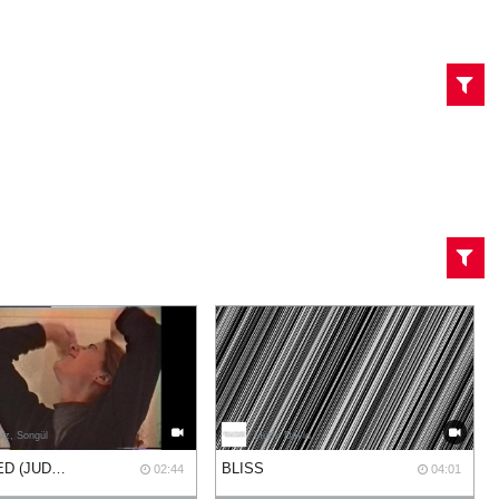
az, Songül
Muth, David
UNTITLED (JUDITH)
BLISS
02:44
04:01