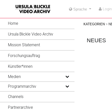
go
go
go
Login
Sprache
to
to
to
navigation
main
footer
content
Home
KATEGORIEN
N
Ursula Blickle Video Archiv
NEUES
Mission Statement
Forschungsauftrag
Künstler*innen
Medien
Programmarchiv
Channels
Partnerarchive