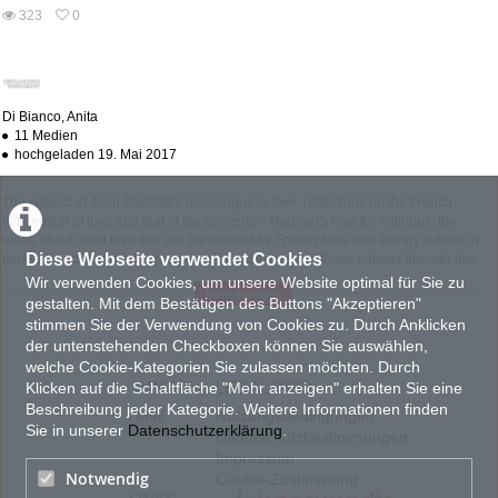
abs
323
0
0
323
favorites
views
Di Bianco, Anita
11 Medien
hochgeladen 19. Mai 2017
The subject of Jean-Baptiste's monologue is love, reflections on the French
conception of love and that of the ancients – Hadrian's love for Antinous, the
ideas about ideal love that are transmitted by French films and literary culture in
Diese Webseite verwendet Cookies
general, and Marguerite Yourcenar's transmission of those notions through her
own intimate relationship with literature, with history as a material of shifting
Wir verwenden Cookies, um unsere Website optimal für Sie zu
Mehr anzeigen
properties, consciousnesses, points of convergence. Excerpted from an
gestalten. Mit dem Bestätigen des Buttons "Akzeptieren"
interview with Yourcenar from 1980, playing with the borrowing of a literary
stimmen Sie der Verwendung von Cookies zu. Durch Anklicken
tradition, updating Yourcenar's interview into another context, drawing out the
der untenstehenden Checkboxen können Sie auswählen,
actor's own relation both to inhabiting the current space and conditions of the
welche Cookie-Kategorien Sie zulassen möchten. Durch
city while reflecting Yourcenar's timeless conceptions of real and fictional love
ABOUT
LEGAL INFO
Klicken auf die Schaltfläche "Mehr anzeigen" erhalten Sie eine
and longing.
Beschreibung jeder Kategorie. Weitere Informationen finden
Mail
Nutzungsbedingungen
Source:
http://www.anitadi.net/com.php
Sie in unserer
Datenschutzerklärung
.
Datenschutzbestimmungen
Impressum
KATEGORIEN:
TAGS:
FILM UND VIDEO
Liebe
Literatur
Notwendig
Cookie-Zustimmung