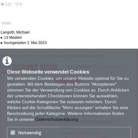
abs
137
0
0
137
favorites
views
Langoth, Michael
13 Medien
hochgeladen 2. Mai 2023
The Rorschach Tracks - Cycling on the Plate
Michael Langoth
KATEGORIEN:
TAGS:
FILM UND VIDEO
Wahrnehmung
Urbanität
Diese Webseite verwendet Cookies
Bewegung
Wir verwenden Cookies, um unsere Website optimal für Sie zu
Mehr anzeigen
gestalten. Mit dem Bestätigen des Buttons "Akzeptieren"
PRODUKTIONSLAND
stimmen Sie der Verwendung von Cookies zu. Durch Anklicken
AT : Österreich
der untenstehenden Checkboxen können Sie auswählen,
PRODUKTIONSJAHR
welche Cookie-Kategorien Sie zulassen möchten. Durch
2023
ABOUT
LEGAL INFO
Klicken auf die Schaltfläche "Mehr anzeigen" erhalten Sie eine
TON
Beschreibung jeder Kategorie. Weitere Informationen finden
Mail
Nutzungsbedingungen
Sie in unserer
Datenschutzerklärung
.
mit Ton
Datenschutzbestimmungen
FORMAT
Impressum
Notwendig
Cookie-Zustimmung
16:9