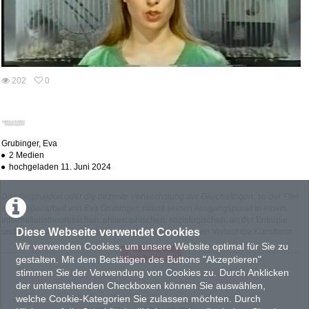
abs
202
0
0
202
favorites
views
Grubinger, Eva
2 Medien
hochgeladen 11. Juni 2024
Das Diaphaidon oder die dezente Verwechslung der Gleichaltrigen
, so der Titel
einer Videoarbeit von Eva Grubinger, nimmt seinen Ausgangspunkt in einem
informationstheoretischen, philosophischen, soziologischen, an der Entropie
Diese Webseite verwendet Cookies
und Religion nicht Halt machenden Monolog, in dessen Verlauf die Künstlerin
im sogenannten Hochdeutsch beginnt um sukzessive in die monströseste Form
Wir verwenden Cookies, um unsere Website optimal für Sie zu
Mehr anzeigen
einer Mundart zu gleiten, die die Aura ihres hochwissenschaftlichen Referats
gestalten. Mit dem Bestätigen des Buttons "Akzeptieren"
zutiefst erschüttert. Vergleichbar einem semantischen Erdrutsch wird die
stimmen Sie der Verwendung von Cookies zu. Durch Anklicken
Glaubwürdigkeit und Authentizität ihres auf Rationalität und Sachlichkeit hin
der untenstehenden Checkboxen können Sie auswählen,
angelegten Vortrages demontiert, die Bedeutung ihrer Rede der
welche Cookie-Kategorien Sie zulassen möchten. Durch
umgangssprachlichen Versumpfung ausgeliefert: Aufklärerische Dialektik und