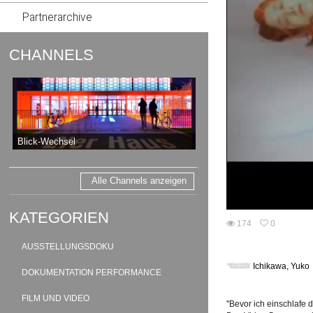
Partnerarchive
CHANNELS
Blick-Wechsel
Alle Channels anzeigen
KATEGORIEN
174
0
0
174
favorites
AUSSTELLUNGSDOKU
views
Ichikawa, Yuko
DOKUMENTATION PERFORMANCE
FILM UND VIDEO
''Bevor ich einschlafe