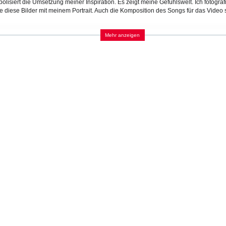
olisiert die Umsetzung meiner Inspiration. Es zeigt meine Gefühlswelt. Ich fotograf
 diese Bilder mit meinem Portrait. Auch die Komposition des Songs für das Video s
Mehr anzeigen
, I often think about my own artistic works and ideas. During the sleep, I somtimes get
mbolizes the realization of my inspirations. I show my situation and my feelings. I p
d with my portrait. I made even the composition and the song for this video I sang.
KATEGORIEN:
FILM UND VIDEO
Wahrnehmung
Körper
LAND
JAHR