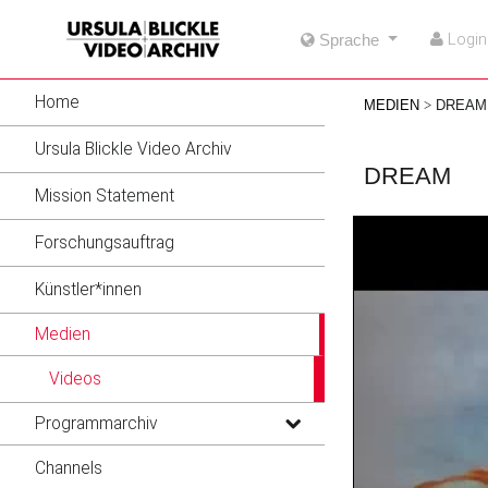
go
go
go
Login
Sprache
to
to
to
navigation
main
footer
content
Home
MEDIEN
DREAM
Ursula Blickle Video Archiv
DREAM
Mission Statement
Forschungsauftrag
Künstler*innen
Medien
Videos
Programmarchiv
Channels