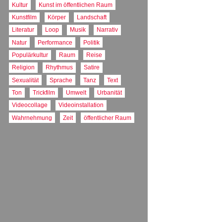
Kultur
Kunst im öffentlichen Raum
Farbe
Kunstfilm
Körper
Landschaft
Literatur
Loop
Musik
Narrativ
Natur
Performance
Politik
Populärkultur
Raum
Reise
Religion
Rhythmus
Satire
Sexualität
Sprache
Tanz
Text
Ton
Trickfilm
Umwelt
Urbanität
Videocollage
Videoinstallation
Wahrnehmung
Zeit
öffentlicher Raum