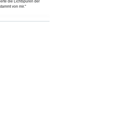
ierte die Lichtspuren der
tammt von mir.''
 my inspiration.
hotographed the light-tracks of
''