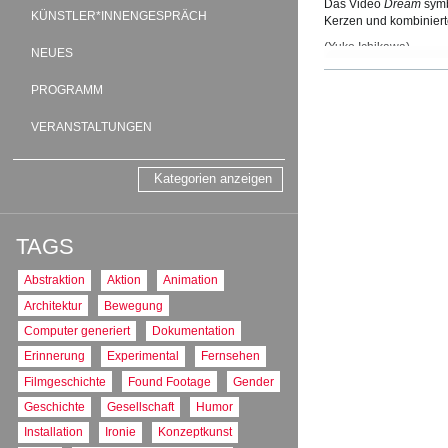
Das Video
Dream
symb
KÜNSTLER*INNENGESPRÄCH
Kerzen und kombinierte
(Yuko Ichikawa)
NEUES
PROGRAMM
''Before falling asleep
VERANSTALTUNGEN
This video of
Dream
sy
the candles and combine
Kategorien anzeigen
(Yuko Ichikawa)
TAGS:
Experimental
TAGS
PRODUKTIONS
Abstraktion
Aktion
Animation
AT : Österreich
Architektur
Bewegung
PRODUKTIONS
Computer generiert
Dokumentation
2009
TON
Erinnerung
Experimental
Fernsehen
mit Ton
Filmgeschichte
Found Footage
Gender
FORMAT
Geschichte
Gesellschaft
Humor
4:3
Installation
Ironie
Konzeptkunst
FARBE