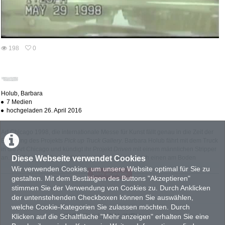
abs
198
0
0
198
favorites
views
Holub, Barbara
7 Medien
hochgeladen 26. April 2016
Art Chicago 1998, die internationale Messe für Kunst fällt genau in die Zeit der
Eröffnung des Projekts
Pick up Truck Gallery
. Barbara Holub fährt mit dem Truck
in die Art Chicago und kündigt ihr Projekt
Driven
mit einem männlichen Stripper
Diese Webseite verwendet Cookies
an. Vor Kunstpublikum entkleidet sich der Mann; durch einen am Boden
stehenden Kassettenrecorder hören wir die Stimme Holubs: "All diese Kunst,
Wir verwenden Cookies, um unsere Website optimal für Sie zu
Mehr anzeigen
die Sie umgibt, die Sie aber nicht persönlich meint...Vielleicht wollten Sie immer
gestalten. Mit dem Bestätigen des Buttons "Akzeptieren"
schon etwas mehr. Vom Leben. Von sich selbst... Niemand kann Ihre Gedanken
stimmen Sie der Verwendung von Cookies zu. Durch Anklicken
lesen. Sie müssen sich nicht unwohl fühlen..."
der untenstehenden Checkboxen können Sie auswählen,
(Quelle: MKA)
welche Cookie-Kategorien Sie zulassen möchten. Durch
ABOUT
LEGAL INFO
Klicken auf die Schaltfläche "Mehr anzeigen" erhalten Sie eine
KATEGORIEN:
TAGS:
FILM UND VIDEO
Gesellschaft
Performance