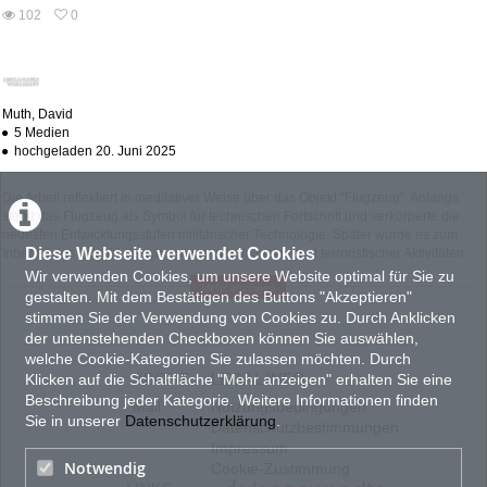
abs
102
0
0
102
favorites
views
Muth, David
5 Medien
hochgeladen 20. Juni 2025
Die Arbeit reflektiert in meditativer Weise über das Objekt "Flugzeug". Anfangs
stand das Flugzeug als Symbol für technischen Fortschritt und verkörperte die
neuesten Entwicklungsstufen militärischer Technologie. Später wurde es zum
Diese Webseite verwendet Cookies
Inbegriff des Jetset-Lifestyles, danach zum Instrument terroristischer Aktivitäten
und schließlich zum Sinnbild für die Ausbeutung fossiler Energieträger.
Wir verwenden Cookies, um unsere Website optimal für Sie zu
Mehr anzeigen
gestalten. Mit dem Bestätigen des Buttons "Akzeptieren"
KATEGORIEN:
TAGS:
NEUES
,
FILM UND
Experimental
Politik
stimmen Sie der Verwendung von Cookies zu. Durch Anklicken
VIDEO
der untenstehenden Checkboxen können Sie auswählen,
Technik
welche Cookie-Kategorien Sie zulassen möchten. Durch
Copyright:
ABOUT
LEGAL INFO
Klicken auf die Schaltfläche "Mehr anzeigen" erhalten Sie eine
© 2018 David Muth
Beschreibung jeder Kategorie. Weitere Informationen finden
Mail
Nutzungsbedingungen
Sie in unserer
Datenschutzerklärung
.
Datenschutzbestimmungen
Impressum
PRODUKTIONSLAND
Notwendig
Cookie-Zustimmung
FI : Finnland