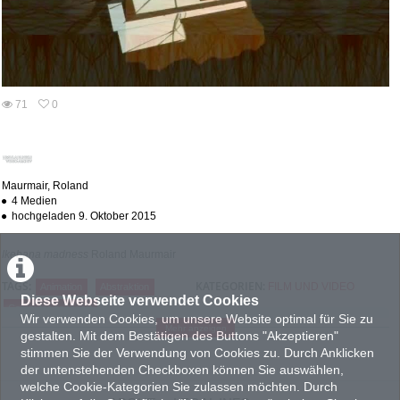
abs
71
0
0
71
favorites
views
Maurmair, Roland
4 Medien
hochgeladen 9. Oktober 2015
Ikebana madness
Roland Maurmair
KATEGORIEN:
TAGS:
FILM UND VIDEO
Animation
Abstraktion
Diese Webseite verwendet Cookies
Computer generiert
Wir verwenden Cookies, um unsere Website optimal für Sie zu
Mehr anzeigen
gestalten. Mit dem Bestätigen des Buttons "Akzeptieren"
PRODUKTIONSLAND
stimmen Sie der Verwendung von Cookies zu. Durch Anklicken
AT : Österreich
der untenstehenden Checkboxen können Sie auswählen,
PRODUKTIONSJAHR
welche Cookie-Kategorien Sie zulassen möchten. Durch