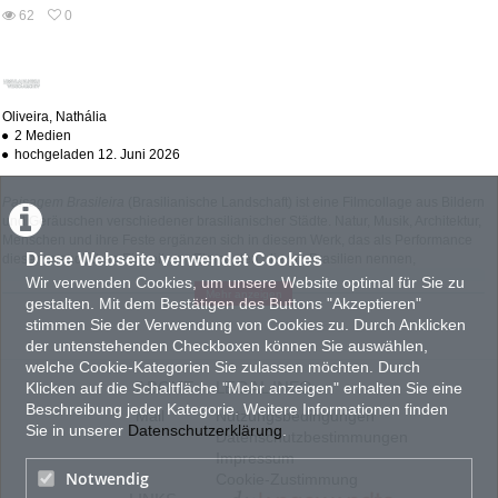
abs
62
0
0
62
favorites
views
Oliveira, Nathália
2 Medien
hochgeladen 12. Juni 2026
Paisagem Brasileira
(Brasilianische Landschaft) ist eine Filmcollage aus Bildern
und Geräuschen verschiedener brasilianischer Städte. Natur, Musik, Architektur,
Menschen und ihre Feste ergänzen sich in diesem Werk, das als Performance
Diese Webseite verwendet Cookies
dieser unendlichen Einheit von Elementen, die wir Brasilien nennen,
verstanden werden kann. Es ist ein offenes Fenster, das nicht den gesamten
Wir verwenden Cookies, um unsere Website optimal für Sie zu
Mehr anzeigen
Raum enthüllen, sondern nur ein wenig Licht hereinlassen will.
gestalten. Mit dem Bestätigen des Buttons "Akzeptieren"
stimmen Sie der Verwendung von Cookies zu. Durch Anklicken
der untenstehenden Checkboxen können Sie auswählen,
-/-
welche Cookie-Kategorien Sie zulassen möchten. Durch
ABOUT
LEGAL INFO
Klicken auf die Schaltfläche "Mehr anzeigen" erhalten Sie eine
Beschreibung jeder Kategorie. Weitere Informationen finden
Paisagem Brasileira
(Brazilian Landscape) is a film collage made with images
Mail
Nutzungsbedingungen
Sie in unserer
Datenschutzerklärung
.
and sounds from different cities in Brazil. Nature, music, architecture, people,
Datenschutzbestimmungen
and their celebrations complement each other in this work, which exists as a
Impressum
performance of this union of infinite elements that we call Brazil. It is an open
Notwendig
Cookie-Zustimmung
window that, as such, does not seek to reveal the whole space, but rather to let a