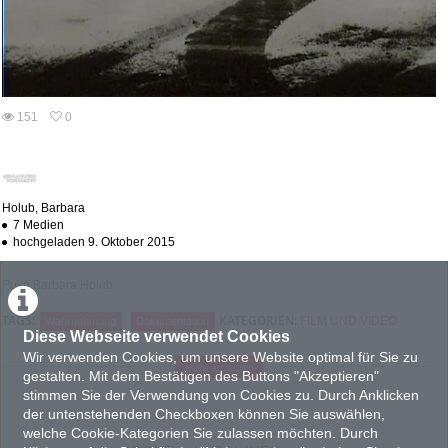
abs
151
0
0
151
favorites
views
Holub, Barbara
7 Medien
hochgeladen 9. Oktober 2015
Push
Barbara Holub
KATEGORIEN:
TAGS:
FILM UND VIDEO
Wahrnehmung
Dokumentation
Diese Webseite verwendet Cookies
Wir verwenden Cookies, um unsere Website optimal für Sie zu
PRODUKTIONSLAND
Mehr anzeigen
gestalten. Mit dem Bestätigen des Buttons "Akzeptieren"
AT : Österreich
stimmen Sie der Verwendung von Cookies zu. Durch Anklicken
PRODUKTIONSJAHR
der untenstehenden Checkboxen können Sie auswählen,
welche Cookie-Kategorien Sie zulassen möchten. Durch
2005