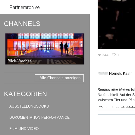
Partnerarchive
CHANNELS
344
0
0
Blick-Wechsel
344
favorites
views
Hornek, Katrin
Alle Channels anzeigen
Studies after Nature
is
KATEGORIEN
Natürlichkeit. Auf de
zwischen Tier und Pfla
AUSSTELLUNGSDOKU
(Quelle:
https://katrin
DOKUMENTATION PERFORMANCE
TAGS:
Natur
Materia
FILM UND VIDEO
PRODUKTIONS