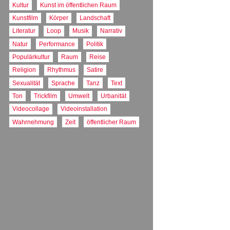
Kultur
Kunst im öffentlichen Raum
Kunstfilm
Körper
Landschaft
Literatur
Loop
Musik
Narrativ
Natur
Performance
Politik
Populärkultur
Raum
Reise
Religion
Rhythmus
Satire
Sexualität
Sprache
Tanz
Text
Ton
Trickfilm
Umwelt
Urbanität
Videocollage
Videoinstallation
Wahrnehmung
Zeit
öffentlicher Raum