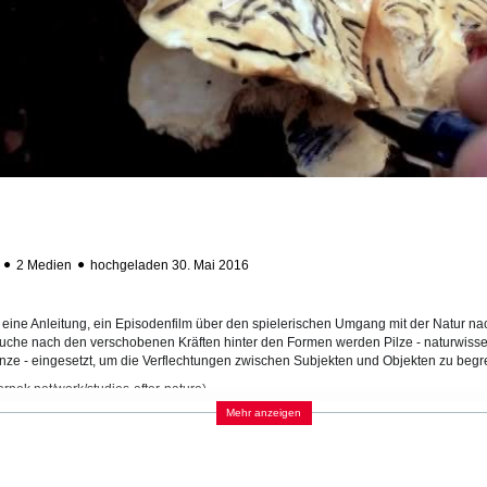
ab
2 Medien
hochgeladen 30. Mai 2016
t eine Anleitung, ein Episodenfilm über den spielerischen Umgang mit der Natur n
r Suche nach den verschobenen Kräften hinter den Formen werden Pilze - naturwis
nze - eingesetzt, um die Verflechtungen zwischen Subjekten und Objekten zu begre
hornek.net/work/studies-after-nature
)
Mehr anzeigen
KATEGORIEN:
PROGRAMM
,
FILM U
lität
LAND