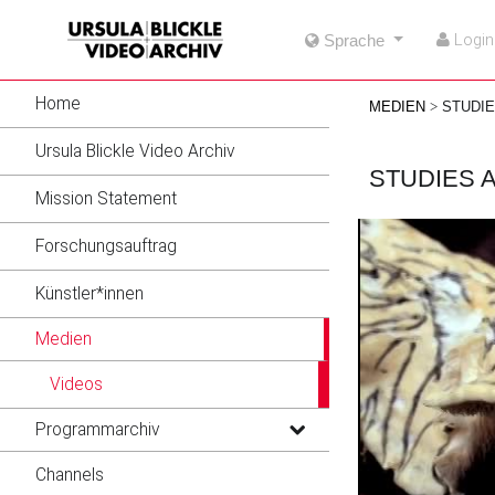
go
go
go
Login
Sprache
to
to
to
navigation
main
footer
content
Home
MEDIEN
STUDIE
Ursula Blickle Video Archiv
STUDIES 
Mission Statement
Forschungsauftrag
Künstler*innen
Medien
Videos
Programmarchiv
Channels