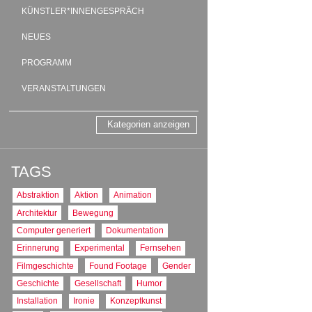
AT : Österreich
KÜNSTLER*INNENGESPRÄCH
PRODUKTIONS
NEUES
2015
TON
PROGRAMM
Originalton
FORMAT
VERANSTALTUNGEN
16:9
FARBE
Kategorien anzeigen
Farbe
TAGS
Abstraktion
Aktion
Animation
Architektur
Bewegung
Computer generiert
Dokumentation
Erinnerung
Experimental
Fernsehen
Filmgeschichte
Found Footage
Gender
Geschichte
Gesellschaft
Humor
Installation
Ironie
Konzeptkunst