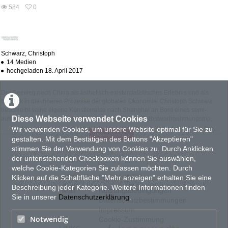
abs
584
0
0
584
favorites
views
Schwarz, Christoph
14 Medien
hochgeladen 18. April 2017
Der Seeweg nach China als ästhetisch-existentialistisches Erlebnis und als
Einblick in die inneren Prozesse der globalen Ökonomie: Christoph Schwarz
beschreibt seine eigene Künstlerreise nach Shanghai an Bord eines semi-
Diese Webseite verwendet Cookies
automatischen Containerschiffs als essayistischen Selbstwarhnehmungstrip,
der sich schließlich um einiges schwieriger gestaltet als ursprünglich gedacht.
Wir verwenden Cookies, um unsere Website optimal für Sie zu
Mehr anzeigen
Doch in die abenteuerliche Reise-Doku schleichen sich auch einige
gestalten. Mit dem Bestätigen des Buttons "Akzeptieren"
Irritationsmomente...
stimmen Sie der Verwendung von Cookies zu. Durch Anklicken
der untenstehenden Checkboxen können Sie auswählen,
"I take my cleaning cuties very seriously, and stemming from some ironic insight,
I would try to execute my duties above and beyond any expectations or
welche Cookie-Kategorien Sie zulassen möchten. Durch
professional necessity. I would imagine that my wiping motions in the engine
ABOUT
LEGAL INFO
Klicken auf die Schaltfläche "Mehr anzeigen" erhalten Sie eine
room were major contributions to the inner-workings of the global economy."
Beschreibung jeder Kategorie. Weitere Informationen finden
Mail
Nutzungsbedingungen
Sie in unserer
Datenschutzerklärung
.
Supercargo
was shown on several film festivals including Sarajevo Film
Datenschutzbestimmungen
Festival, Kurzfilmtage Winterthur, Vienna Independent Shorts, Filmfest Dresden
Impressum
and won several prizes: Shortfilmprize Bavarian Television @ Regensburger
Notwendig
Cookie-Zustimmung
Kurzfilmwoche, Audience Award @ Vienna Independent Shorts, VAM Emerging