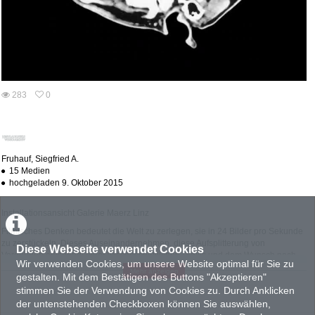
abs
283
0
0
283
favorites
views
Fruhauf, Siegfried A.
15 Medien
hochgeladen 9. Oktober 2015
Installationsansicht Galerie Maerz Linz
Filmisches Denken bedeutet die Welt zu zerlegen, sie in 24 Bilder pro Sekunde
zu zerstückeln. Dieses Auseinandernehmen, diese Aufsplitterung von
Diese Webseite verwendet Cookies
Vorgängen entspringt einer wissenschaftlichen Praxis und dem Wunsch nach
Wir verwenden Cookies, um unsere Website optimal für Sie zu
objektiver Erforschbarkeit.
Mehr anzeigen
gestalten. Mit dem Bestätigen des Buttons "Akzeptieren"
Für
Thinking about Movie Making
wird mein Gehirn – das eines experimentellen
stimmen Sie der Verwendung von Cookies zu. Durch Anklicken
Filmemachers – einer computertomografischen Inspektion unterzogen. Die
der untenstehenden Checkboxen können Sie auswählen,
Einzelbilder dieser Untersuchung werden zu einer Fahrt durch den Kopf
animiert. So entsteht eine Ästhetisierung jenes Organs, in dem sich der