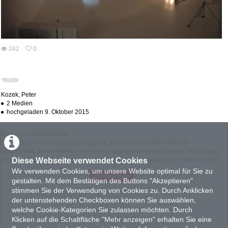
abs
242
0
0
242
favorites
views
Kozek, Peter
2 Medien
hochgeladen 9. Oktober 2015
time
- eine Zeitmaschine.
Die Performance ist als Loop angelegt. Im Raum sind drei Stationen
eingerichtet, denen jeweils eine Person zugeordnet ist: Am Podest: der Sänger;
Diese Webseite verwendet Cookies
Am Licht-Tonpult: das Einpersonenorchester; Am Baugerüst: Der Ordner; Auf ein
Lichtzeichen hin wechseln die drei Personen ihre Positionen: Der Sänger geht
Wir verwenden Cookies, um unsere Website optimal für Sie zu
Mehr anzeigen
zum Licht-Tonpult, das Einpersonenorchester zum Baugerüst, der Ordner auf
gestalten. Mit dem Bestätigen des Buttons "Akzeptieren"
das Podest. Mit dem (gegen den Uhrzeigersinn verlaufenden)
stimmen Sie der Verwendung von Cookies zu. Durch Anklicken
Positionenwechsel werden auch die Aufgabe und die Tätigkeit getauscht. Nach
der untenstehenden Checkboxen können Sie auswählen,
dreimaliger Wiederholung dieses Vorganges begeben sich alle in einen
welche Cookie-Kategorien Sie zulassen möchten. Durch
Bereich an der Grenze der Spielfläche und halten einige Augenblicke inne.
ABOUT
LEGAL INFO
Klicken auf die Schaltfläche "Mehr anzeigen" erhalten Sie eine
Dann dreht sich das Rad von Neuem, bis zum nächsten Stillstand...