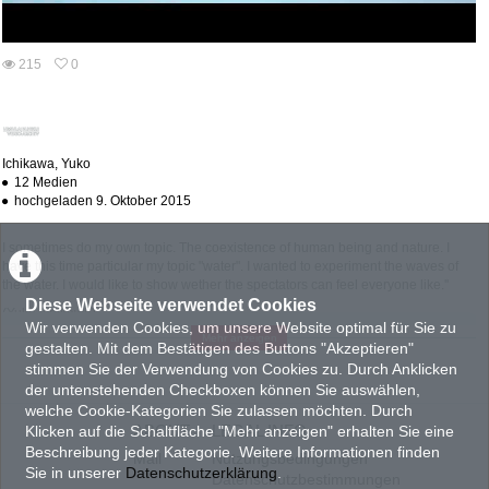
abs
215
0
0
215
favorites
views
Ichikawa, Yuko
12 Medien
hochgeladen 9. Oktober 2015
I sometimes do my own topic. The coexistence of human being and nature. I
have this time particular my topic "water". I wanted to experiment the waves of
the water. I would like to show wether the spectators can feel everyone like.''
Diese Webseite verwendet Cookies
(Yuko Ichikawa)
Wir verwenden Cookies, um unsere Website optimal für Sie zu
Mehr anzeigen
gestalten. Mit dem Bestätigen des Buttons "Akzeptieren"
KATEGORIEN:
TAGS:
FILM UND VIDEO
Gesellschaft
Natur
Umwelt
stimmen Sie der Verwendung von Cookies zu. Durch Anklicken
der untenstehenden Checkboxen können Sie auswählen,
PRODUKTIONSLAND
welche Cookie-Kategorien Sie zulassen möchten. Durch
ABOUT
LEGAL INFO
FR : Frankreich
Klicken auf die Schaltfläche "Mehr anzeigen" erhalten Sie eine
PRODUKTIONSJAHR
Beschreibung jeder Kategorie. Weitere Informationen finden
Mail
Nutzungsbedingungen
Sie in unserer
Datenschutzerklärung
.
2010
Datenschutzbestimmungen