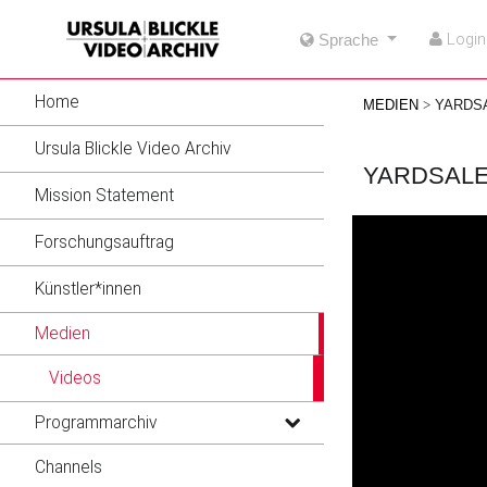
go
go
go
Login
Sprache
to
to
to
navigation
main
footer
content
Home
MEDIEN
YARDS
Ursula Blickle Video Archiv
YARDSAL
Mission Statement
Forschungsauftrag
Künstler*innen
Medien
Videos
Programmarchiv
Channels