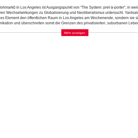
enflohmarkt) in Los Angeles ist Ausgangspunkt von ''The System: pret-à-porter'', in
en Wechselwirkungen zu Globalisierung und Neoliberalismus untersucht. Yardsale
es Element den öffentlichen Raum in Los Angeles am Wochenende, sondern sie si
kation und überschreiten somit die Grenzen des privatisierten, suburbanen Lebe
t
)
Mehr anzeigen
KATEGORIEN:
FILM UND VIDEO
Dokumentation
Ökonomie
LAND
JAHR