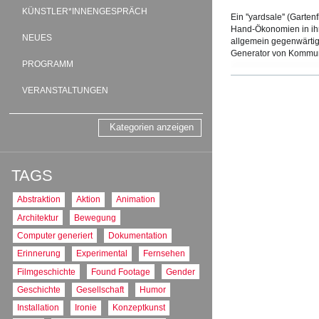
KÜNSTLER*INNENGESPRÄCH
Ein ''yardsale'' (Gart
Hand-Ökonomien in ihr
NEUES
allgemein gegenwärtig
Generator von Kommuni
PROGRAMM
(Quelle:
www.k-haus.a
VERANSTALTUNGEN
TAGS:
Gesellschaft
PRODUKTIONS
Kategorien anzeigen
AT : Österreich
PRODUKTIONS
TAGS
2006
TON
Abstraktion
Aktion
Animation
ohne Ton
Architektur
Bewegung
FORMAT
Computer generiert
Dokumentation
5:4
FARBE
Erinnerung
Experimental
Fernsehen
Farbe
Filmgeschichte
Found Footage
Gender
Geschichte
Gesellschaft
Humor
Installation
Ironie
Konzeptkunst