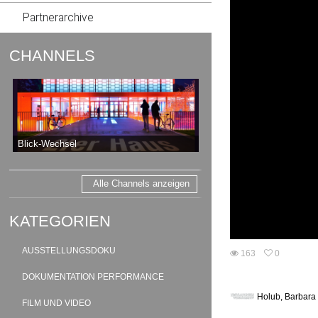
Partnerarchive
CHANNELS
Blick-Wechsel
Alle Channels anzeigen
KATEGORIEN
AUSSTELLUNGSDOKU
163
0
0
163
favorites
DOKUMENTATION PERFORMANCE
views
Holub, Barbara
FILM UND VIDEO