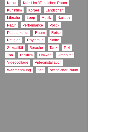
Kultur
Kunst im öffentlichen Raum
Kunstfilm
Körper
Landschaft
Literatur
Loop
Musik
Narrativ
Natur
Performance
Politik
Populärkultur
Raum
Reise
Religion
Rhythmus
Satire
Sexualität
Sprache
Tanz
Text
Ton
Trickfilm
Umwelt
Urbanität
Videocollage
Videoinstallation
Wahrnehmung
Zeit
öffentlicher Raum