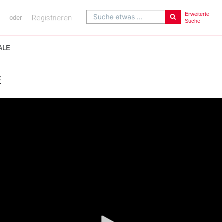
Erweiterte
Suche etwas ...
Registrieren
oder
Suche
ALE
E