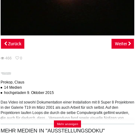
abs
Zurück
Weiter
466
0
0
466
favorites
views
Prokop, Claus
14 Medien
hochgeladen 9. Oktober 2015
Das Video ist sowohl Dokumentation einer Installation mit 8 Super 8 Projektoren
in der Galerie T19 im März 2001 als auch Arbeit für sich selbst. Auf den
Projektoren laufen Loops die durch die selbe Computergrafik gefilmt wurden,
die auch für
dadurch, dass...
Verwendung fand sowie visuelle Notizen von
Alltagsszenen und aus dem Atelier. Bei dem Sound handelt es sich um die
Mehr anzeigen
Originalgeräusche der Projektoren.
MEHR MEDIEN IN "AUSSTELLUNGSDOKU"
(Quelle:
http://www.clausprokop.at/Super8Projektionen/
)