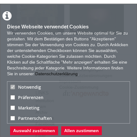
KATEGORIEN:
TAGS:
AUSSTELLUNGSDOKU
,
Videoinstallation
FILM UND VIDEO
PRODUKTIONSLAND
Diese Webseite verwendet Cookies
AT : Österreich
Wir verwenden Cookies, um unsere Website optimal für Sie zu
PRODUKTIONSJAHR
gestalten. Mit dem Bestätigen des Buttons "Akzeptieren"
Silent Playground
Super 8 Projektionen
Hirn
stimmen Sie der Verwendung von Cookies zu. Durch Anklicken
(Dokumentation)
2001
TON
der untenstehenden Checkboxen können Sie auswählen,
welche Cookie-Kategorien Sie zulassen möchten. Durch
mit Ton
ABOUT
LEGAL INFO
Klicken auf die Schaltfläche "Mehr anzeigen" erhalten Sie eine
FORMAT
Beschreibung jeder Kategorie. Weitere Informationen finden
Mail
Nutzungsbedingungen
5:4
Sie in unserer
Datenschutzerklärung
.
Datenschutzbestimmungen
FARBE
Impressum
Farbe
Notwendig
Cookie-Zustimmung
LINKS
Präferenzen
Institution
Team
Marketing
Archiv
Partnerschaften
Bibliothek
Facebook
YouTube
Auswahl zustimmen
Allen zustimmen
Flickr