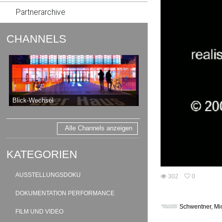
Partnerarchive
CHANNELS
Blick-Wechsel
Alle Channels anzeigen
KATEGORIEN
AUSSTELLUNGSDOKU
302
0
0
302
favorites
DOKUMENTATION PERFORMANCE
views
Schwentner, Mi
FILM UND VIDEO