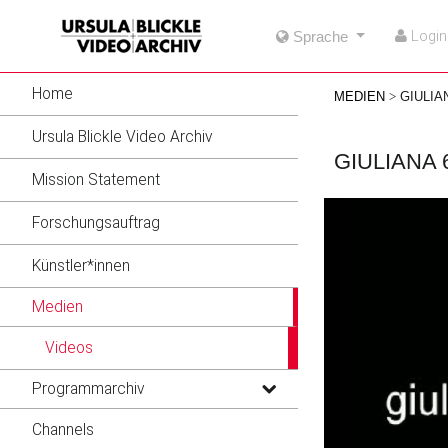
go
go
go
Login
Sprache
to
to
to
navigation
main
footer
content
Home
MEDIEN
GIULIAN
Ursula Blickle Video Archiv
GIULIANA 
Mission Statement
Forschungsauftrag
Künstler*innen
Medien
Videos
Programmarchiv
Channels