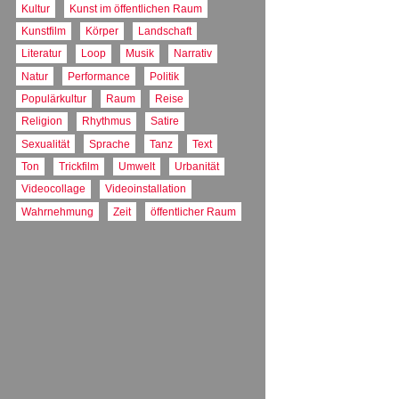
such. Instead, its larg
Kultur
Kunst im öffentlichen Raum
details show up in diff
Kunstfilm
Körper
Landschaft
stark, reduced soundtra
images and opens the ga
Literatur
Loop
Musik
Narrativ
this strict composition
Natur
Performance
Politik
thereafter, the schemat
forms. This impression
Populärkultur
Raum
Reise
[which begins suddenly
Religion
Rhythmus
Satire
human form, they turn q
Sexualität
Sprache
Tanz
Text
(Corinna Reicher, Que
Ton
Trickfilm
Umwelt
Urbanität
TAGS:
Abstraktion
C
Videocollage
Videoinstallation
Wahrnehmung
Zeit
öffentlicher Raum
PRODUKTIONS
AT : Österreich
PRODUKTIONS
2003
TON
mit Ton
FORMAT
5:4
FARBE
Schwarz / Weiß