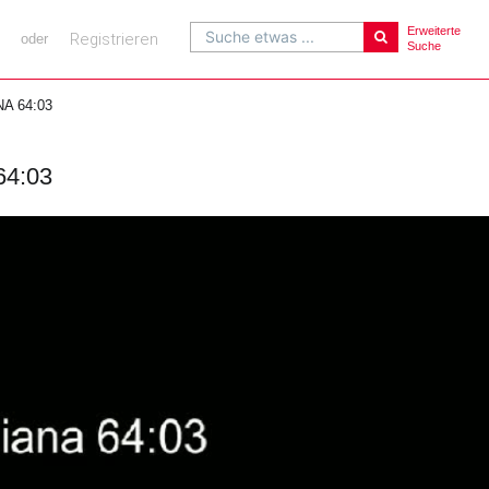
Erweiterte
Suche etwas ...
Registrieren
oder
Suche
A 64:03
64:03