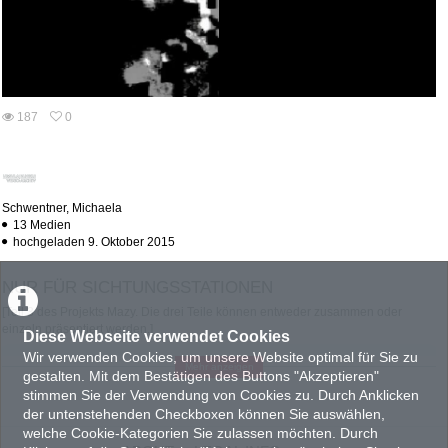
187
0
0
187
favorites
views
Schwentner, Michaela
13 Medien
hochgeladen 9. Oktober 2015
NUR FÜR SICHTUNGSSTATIONEN
[Teil 3 des Projekts Mazy. Die drei Teile können entweder zusammen oder
einzeln präsentiert werden.]
Diese Webseite verwendet Cookies
Was hält der Körper unter den Bedingungen bild- und tonstellender Apparate
Wir verwenden Cookies, um unsere Website optimal für Sie zu
Mehr anzeigen
alles aus? Und: Was kann der Körper alles werden, wenn er den
gestalten. Mit dem Bestätigen des Buttons "Akzeptieren"
Darstellungscodes eben jener Apparate tendenziell entweicht? MAZY
stimmen Sie der Verwendung von Cookies zu. Durch Anklicken
(„labyrinthisch”), nach der Choreographie von Willi Dorner, konzipiert entlang
der untenstehenden Checkboxen können Sie auswählen,
der Dispositive Video, Film und Computer drei Antworten: videographische
welche Cookie-Kategorien Sie zulassen möchten. Durch
Marionette, filmexpressionistisches Wesen, computerisierte Bewegungsspur.