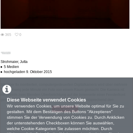
abs
365
0
0
365
favorites
views
Strohmaier, Jutta
5 Medien
hochgeladen 9. Oktober 2015
Mit einer fix montierten, computergesteuerten Digitalkamera wird über mehrere
Tage hinweg jede Minute ein Foto von einem Raum gemacht. Die Kamera ist
mit jeweils zwei Blenden Überbelichtung auf die Innenseite einer Fensterfront
Diese Webseite verwendet Cookies
gerichtet, wobei sich die Transparenz der Scheiben entsprechend den
herrschenden Lichtverhältnissen verändert. Während die Fenster bei Tag nur
Wir verwenden Cookies, um unsere Website optimal für Sie zu
Mehr anzeigen
einen sehr vagen bis gar keinen Blick nach außen preisgeben - bei
gestalten. Mit dem Bestätigen des Buttons "Akzeptieren"
Sonnenschein scheinen sie den Raum als weißlich opake Flächen
stimmen Sie der Verwendung von Cookies zu. Durch Anklicken
richtiggehend zu isolieren -, tritt der Außenraum mit Einbruch der Dunkelheit
der untenstehenden Checkboxen können Sie auswählen,
zunehmend in den Vordergrund. Im konkreten Fall sind es die
welche Cookie-Kategorien Sie zulassen möchten. Durch
gegenüberliegenden Wohnungen bzw. eine Fassade, die unseren Blick des