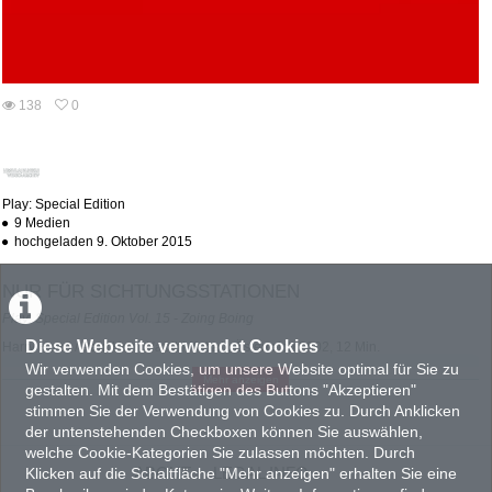
138
0
0
138
favorites
views
Play: Special Edition
9 Medien
hochgeladen 9. Oktober 2015
NUR FÜR SICHTUNGSSTATIONEN
Play: Special Edition Vol. 15 - Zoing Boing
Diese Webseite verwendet Cookies
Harry Hund / Paul Horn
Habibi Kebab
, Österreich 2002, 12 Min.
Christian Zagler
Salome in Low Land
, Österreich 2005,
10:30
Min.
Wir verwenden Cookies, um unsere Website optimal für Sie zu
Mehr anzeigen
Thomas Eller
Dino
, Österreich 2004, 5 Min.
gestalten. Mit dem Bestätigen des Buttons "Akzeptieren"
stimmen Sie der Verwendung von Cookies zu. Durch Anklicken
"Kebab aus Instanbul, Autos aus China und Packman macht auf Salome. Zwei
der untenstehenden Checkboxen können Sie auswählen,
Filme von Filmemachern, einer von einem Künstler. Die Welt ist groß - der
Bildschirm klein. Enjoy!" Der Künstler Edgar Honetschläger kuratierte diese
welche Cookie-Kategorien Sie zulassen möchten. Durch
play: special edition
Folge von
mit einer unübersehbaren Vorliebe für Ironie
ABOUT
LEGAL INFO
Klicken auf die Schaltfläche "Mehr anzeigen" erhalten Sie eine
und Spieltrieb. In
Habibi Kebab
von Paul Horn und Harry Hund wird