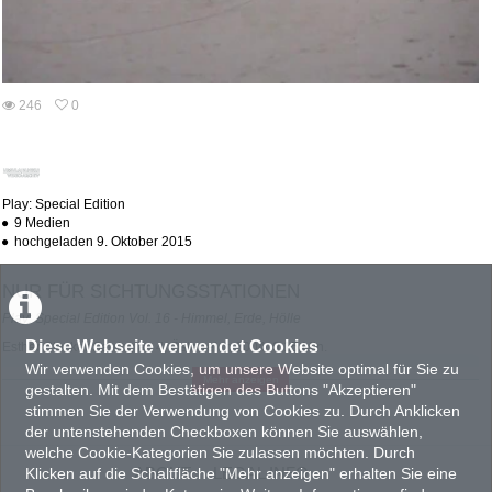
246
0
0
246
favorites
views
Play: Special Edition
9 Medien
hochgeladen 9. Oktober 2015
NUR FÜR SICHTUNGSSTATIONEN
Play: Special Edition Vol. 16 - Himmel, Erde, Hölle
Diese Webseite verwendet Cookies
Esther Stocker
Seeing as 4
, Österreich 2004,
0:15
Min.
Miriam Bajtala
Im Leo
, Österreich 2003,
1:20
Min.
Wir verwenden Cookies, um unsere Website optimal für Sie zu
Mehr anzeigen
Esther Stocker
Seeing as 2
,Österreich 2004,
0:17
Min.
gestalten. Mit dem Bestätigen des Buttons "Akzeptieren"
Miriam Bajtala
Im On + Aus dem Off
, Österreich 2003, 1 Min.
stimmen Sie der Verwendung von Cookies zu. Durch Anklicken
Esther Stocker
Seeing as 6
, Österreich 2004,
0:27
Min.
der untenstehenden Checkboxen können Sie auswählen,
Peter Jaitz
Von bis
, Österreich 2004, 17 Min.
welche Cookie-Kategorien Sie zulassen möchten. Durch
Esther Stocker
Seeing as 5,
Österreich 2004,
0:28
Min.
ABOUT
LEGAL INFO
Klicken auf die Schaltfläche "Mehr anzeigen" erhalten Sie eine
Miriam Bajtala
Paranoia (Death Valley)
, Österreich 2004,
5:29
Min.