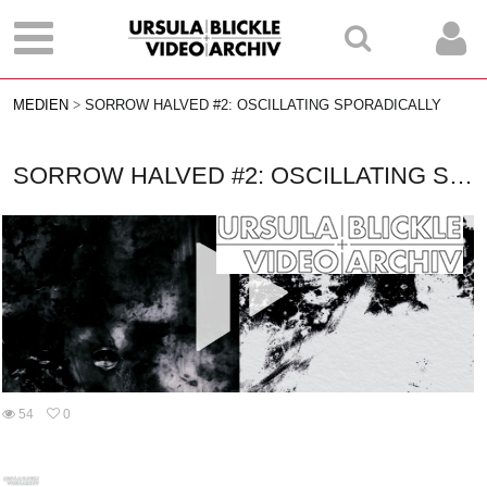
MEDIEN
SORROW HALVED #2: OSCILLATING SPORADICALLY
SORROW HALVED #2: OSCILLATING SPORADICALLY
Vid
54
0
abs
0
54
favorites
views