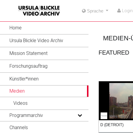
go
go
go
Login
Sprache
to
to
to
navigation
main
footer
content
Home
MEDIEN-
Ursula Blickle Video Archiv
FEATURED
Mission Statement
Forschungsauftrag
Künstler*innen
Medien
Videos
Programmarchiv
Malnig, Felix
16:22
14:40
05:03
09:19
D (DETROIT)
Channels
duration
duration
duration
duration