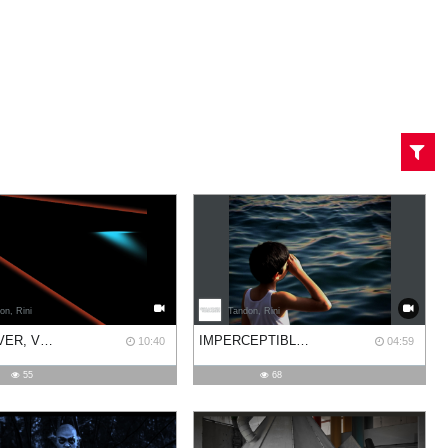
on, Rini
Tandon, Rini
TIME OVER, VERSION III
IMPERCEPTIBLE STATES
10:40
04:59
55
68