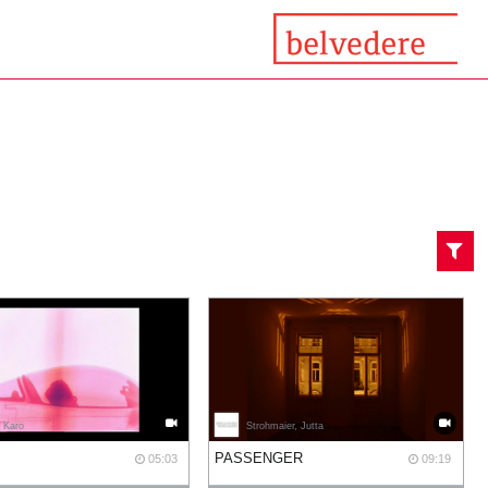
, Karo
Strohmaier, Jutta
PASSENGER
05:03
09:19