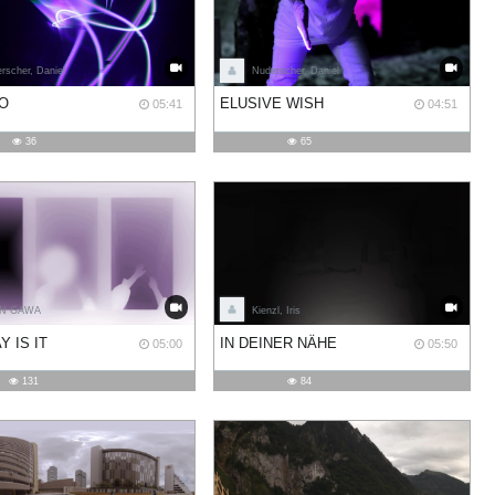
rscher, Daniel
Nuderscher, Daniel
O
ELUSIVE WISH
05:41
04:51
36
65
N GAWA
Kienzl, Iris
Y IS IT
IN DEINER NÄHE
05:00
05:50
131
84