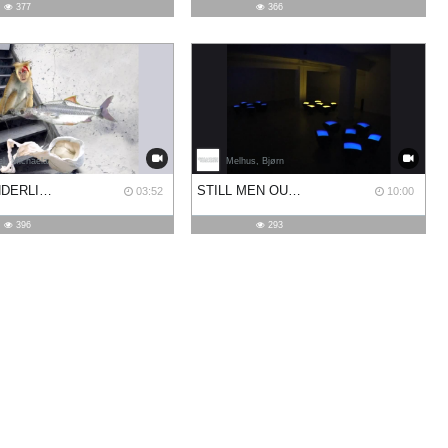
377
366
l, Michaela
Melhus, Bjørn
DIE WUNDERLICHE GASTEREI
STILL MEN OUT THERE
03:52
10:00
396
293