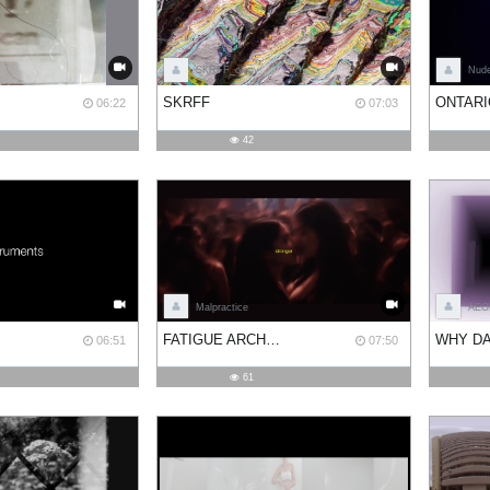
SKRFF_ology
Nude
SKRFF
ONTARI
06:22
07:03
42
Malpractice
AEO
FATIGUE ARCHIVE
WHY DA
06:51
07:50
61