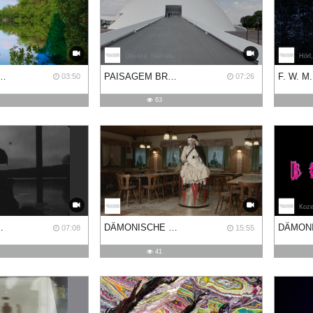
l
Oliveira, Nathália
Hörl
 IN A DRAINPIPE
PAISAGEM BRASILEIRA
03:50
07:26
63
Kozek Hörlonski
Koze
EIL I - UNINVITED
DÄMONISCHE LEINWÄNDE. TEIL II - ARRIVAL
07:08
15:55
41