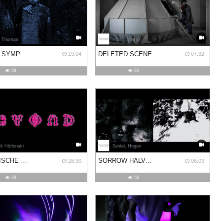
, Thomas
Hörl, Thomas
F. W. M. SYMPHONIE
DELETED SCENE
19:04
07:32
59
63
k Hörlonski
Seidel, Hogan
DÄMONISCHE LEINWÄNDE. TEIL III - BEYOND
SORROW HALVED #2: OSCILLATING SPORADICALLY
28:30
06:03
39
56