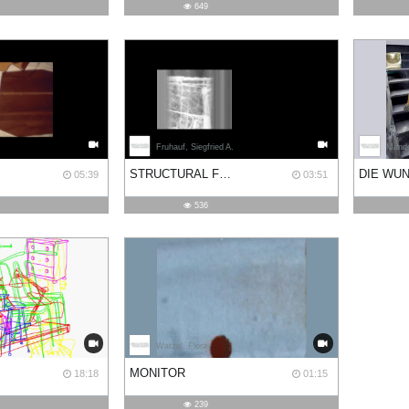
649
Fruhauf, Siegfried A.
Mande
STRUCTURAL FILMWASTE. DISSOLUTION 1
05:39
03:51
536
an
Watzal, Flora
MONITOR
18:18
01:15
239