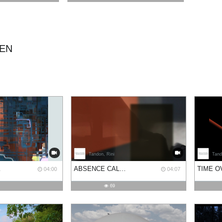
IEN
Tandon, Rini
Tand
IBLE
ABSENCE CALLING
04:00
04:07
69