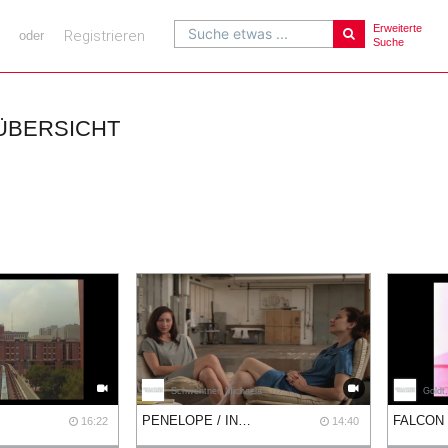
Erweiterte
Suche etwas ...
Registrieren
oder
Suche
ÜBERSICHT
Schwentner, Michaela
Goldt
PENELOPE / IN THE SCENERY / REFLECTING / RELATIONS
FALCON
16:22
14:40